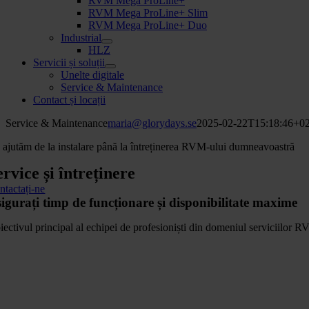
RVM Mega ProLine+
RVM Mega ProLine+ Slim
RVM Mega ProLine+ Duo
Industrial
HLZ
Servicii și soluții
Unelte digitale
Service & Maintenance
Contact și locații
Service & Maintenance
maria@glorydays.se
2025-02-22T15:18:46+02
 ajutăm de la instalare până la întreținerea RVM-ului dumneavoastră
ervice și întreținere
ntactați-ne
igurați timp de funcționare și disponibilitate maxime
ectivul principal al echipei de profesioniști din domeniul serviciilor RV