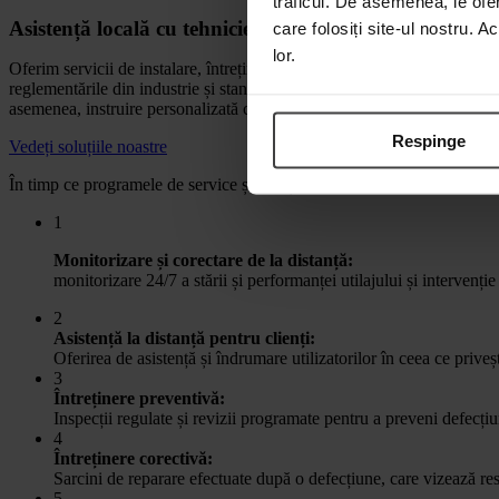
traficul. De asemenea, le ofer
Asistență locală cu tehnicienii noștri de service proprii
care folosiți site-ul nostru. A
lor.
Oferim servicii de instalare, întreținere și service cu tehnicienii noștri
reglementările din industrie și standardele de siguranță. Oferim pachete d
asemenea, instruire personalizată clienților cu privire la modul de util
Respinge
Vedeți soluțiile noastre
În timp ce programele de service și întreținere pot fi personalizate, lista
1
Monitorizare și corectare de la distanță:
monitorizare 24/7 a stării și performanței utilajului și intervenție
2
Asistență la distanță pentru clienți:
Oferirea de asistență și îndrumare utilizatorilor în ceea ce priveș
3
Întreținere preventivă:
Inspecții regulate și revizii programate pentru a preveni defecți
4
Întreținere corectivă:
Sarcini de reparare efectuate după o defecțiune, care vizează res
5