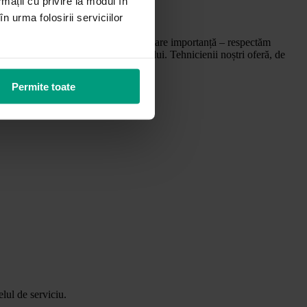
rmații cu privire la modul în
n urma folosirii serviciilor
tificați. Conformitatea este de cea mai mare importanță – respectăm
 asistență la distanță și la fața locului. Tehnicienii noștri oferă, de
Permite toate
lul de serviciu.