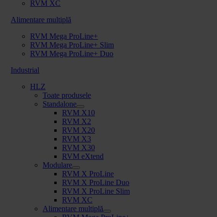
RVM XC
Alimentare multiplă
RVM Mega ProLine+
RVM Mega ProLine+ Slim
RVM Mega ProLine+ Duo
Industrial
HLZ
Toate produsele
Standalone
RVM X10
RVM X2
RVM X20
RVM X3
RVM X30
RVM eXtend
Modulare
RVM X ProLine
RVM X ProLine Duo
RVM X ProLine Slim
RVM XC
Alimentare multiplă