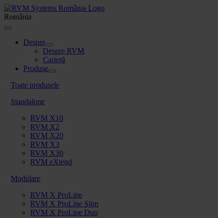
Skip
to
România
content
Toggle
Navigation
Despre
Despre RVM
Carieră
Produse
Toate produsele
Standalone
RVM X10
RVM X2
RVM X20
RVM X3
RVM X30
RVM eXtend
Modulare
RVM X ProLine
RVM X ProLine Slim
RVM X ProLine Duo